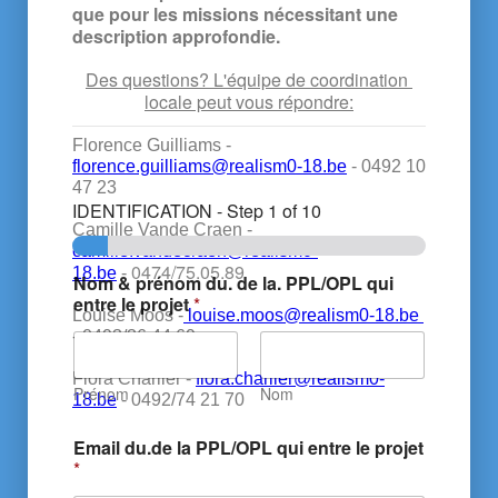
que pour les missions nécessitant une 
description approfondie.
Des questions? L'équipe de coordination 
locale peut vous répondre:
Florence Guilliams - 
florence.guilliams@realism0-18.be
 - 0492 10 
47 23

IDENTIFICATION
-
Step
1
of 10
Camille Vande Craen - 
camille.vandecraen@realism0-
0474/75.05.89
18.be
 - 
Nom & prénom du. de la. PPL/OPL qui
entre le projet
*
Louise Moos -
 louise.moos@realism0-18.be 
- 0493/36 44 69

Flora Charlier - 
flora.charlier@realism0-
Prénom
Nom
18.be
 - 0492/74 21 70

Email du.de la PPL/OPL qui entre le projet
*