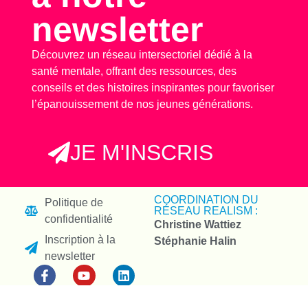
newsletter
Découvrez un réseau intersectoriel dédié à la
santé mentale, offrant des ressources, des
conseils et des histoires inspirantes pour favoriser
l’épanouissement de nos jeunes générations.
JE M'INSCRIS
COORDINATION DU
Politique de
RÉSEAU REALISM :
confidentialité
Christine Wattiez
Inscription à la
Stéphanie Halin
newsletter