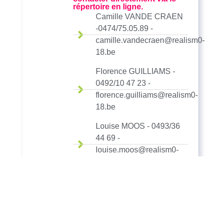
répertoire en ligne.
Camille VANDE CRAEN
-0474/75.05.89 -
camille.vandecraen@realism0-
18.be
Florence GUILLIAMS -
0492/10 47 23 -
florence.guilliams@realism0-
18.be
Louise MOOS - 0493/36
44 69 -
louise.moos@realism0-
18.be
Flora CHARLIER -
0492/74 21 70 -
flora.charlier@realism0-
18.be