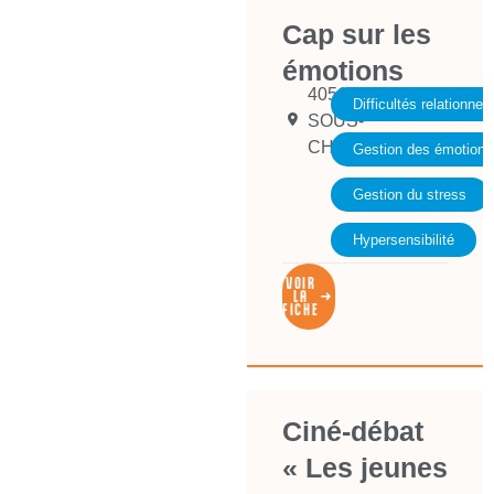
Cap sur les
émotions
4051 VAUX-
Difficultés relationnell
SOUS-
CHEVREMONT
Gestion des émotions
Gestion du stress
Hypersensibilité
VOIR
LA
FICHE
Ciné-débat
« Les jeunes