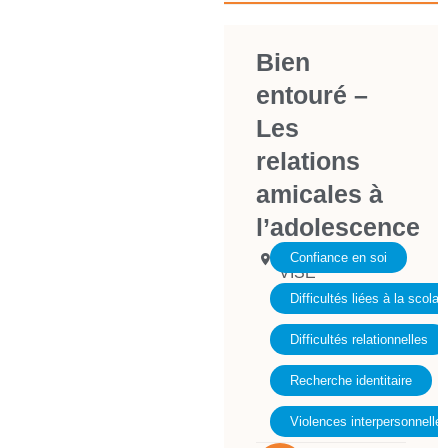
Bien
entouré –
Les
relations
amicales à
l’adolescence
4600
Confiance en soi
VISE
Difficultés liées à la scolari
Difficultés relationnelles
Recherche identitaire
Violences interpersonnelle