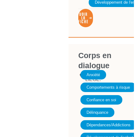
Développement de l'enf
VOIR
LA
FICHE
Corps en
dialogue
4020
Anxiété
LIEGE.
Comportements à risque
Confiance en soi
Délinquance
Dépendances/Addictions