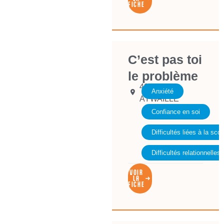
FICHE
C’est pas toi
le problème
4920
Anxiété
AYWAILLE
Confiance en soi
Difficultés liées à la scol
Difficultés relationnelles
VOIR
LA
FICHE