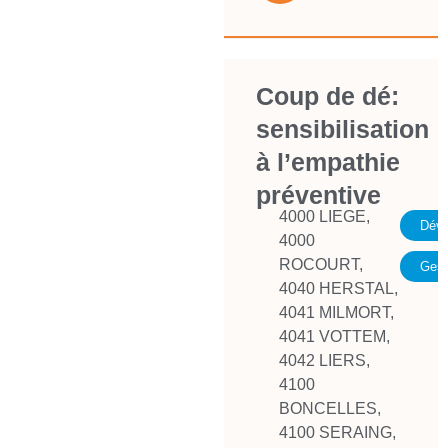
Coup de dé:
sensibilisation
à l’empathie
préventive
4000 LIEGE
,
Déve
4000
ROCOURT
,
Gest
4040 HERSTAL
,
4041 MILMORT
,
4041 VOTTEM
,
4042 LIERS
,
4100
BONCELLES
,
4100 SERAING
,