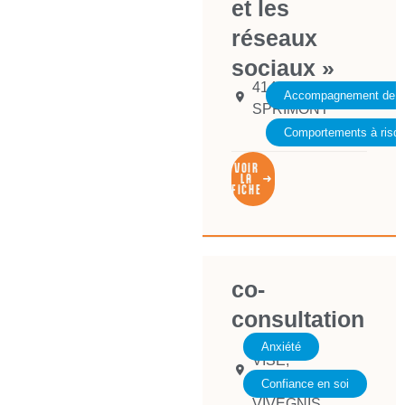
et les
réseaux
sociaux »
4140
Accompagnement de la 
SPRIMONT
Comportements à risq
VOIR
LA
FICHE
co-
consultation
4600
Anxiété
VISE
,
4683
Confiance en soi
VIVEGNIS