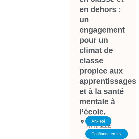
en dehors :
un
engagement
pour un
climat de
classe
propice aux
apprentissages
et à la santé
mentale à
l’école.
4920
Anxiété
AYWAILLE
Confiance en soi