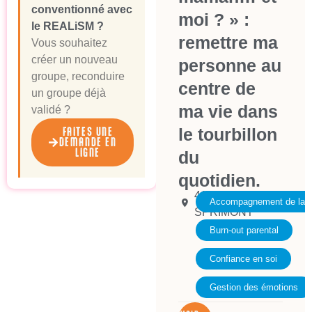
conventionné avec
moi ? » :
le REALiSM ?
remettre ma
Vous souhaitez
créer un nouveau
personne au
groupe, reconduire
centre de
un groupe déjà
ma vie dans
validé ?
le tourbillon
FAITES UNE
DEMANDE EN
LIGNE
du
quotidien.
4140
Accompagnement de la pa
SPRIMONT
Burn-out parental
Confiance en soi
Gestion des émotions