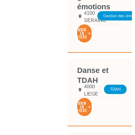
émotions
4100
Gestion des émot
SERAING
VOIR
LA
FICHE
Danse et
TDAH
4000
TDAH
LIEGE
VOIR
LA
FICHE