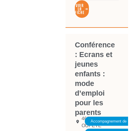
VOIR
LA
FICHE
Conférence
: Ecrans et
jeunes
enfants :
mode
d’emploi
pour les
parents
4680
Accompagnement de la 
OUPEYE