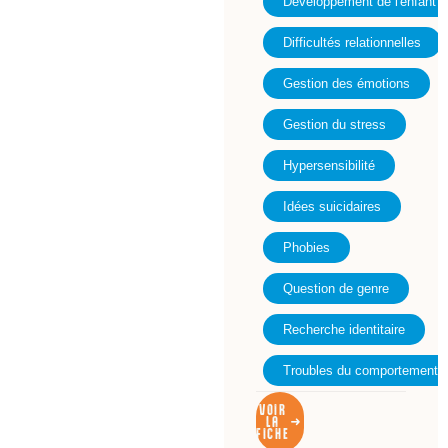
Développement de l'enfant
Difficultés relationnelles
Gestion des émotions
Gestion du stress
Hypersensibilité
Idées suicidaires
Phobies
Question de genre
Recherche identitaire
Troubles du comportement
VOIR
LA
FICHE