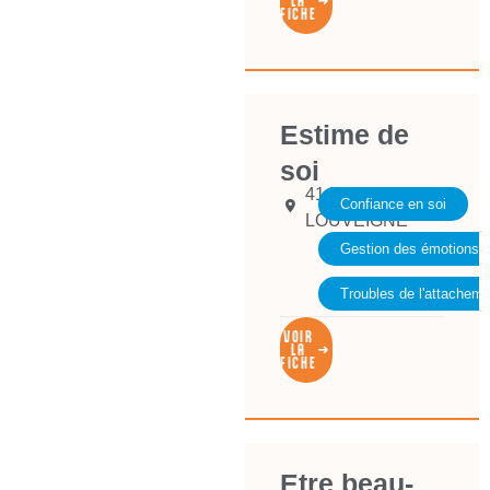
LA
FICHE
Estime de
soi
4141
Confiance en soi
LOUVEIGNE
Gestion des émotions
Troubles de l'attacheme
VOIR
LA
FICHE
Etre beau-