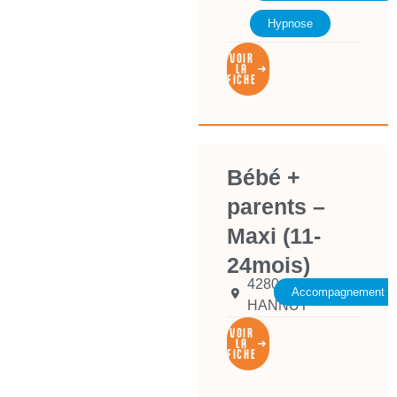
Hypnose
VOIR
LA
FICHE
Bébé +
parents –
Maxi (11-
24mois)
4280
Accompagnement de 
HANNUT
VOIR
LA
FICHE