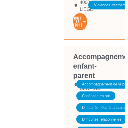
4000
Violences interperso
LIEGE
VOIR
LA
FICHE
Accompagneme
enfant-
parent
4100
Accompagnement de la pare
SERAING
Confiance en soi
Difficultés liées à la scolari
Difficultés relationnelles