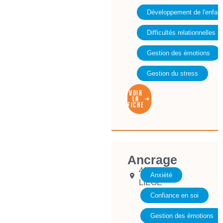
Développement de l'enfant
Difficultés relationnelles
Gestion des émotions
Gestion du stress
VOIR
LA
FICHE
Ancrage
4000
Anxiété
LIEGE
Confiance en soi
Gestion des émotions