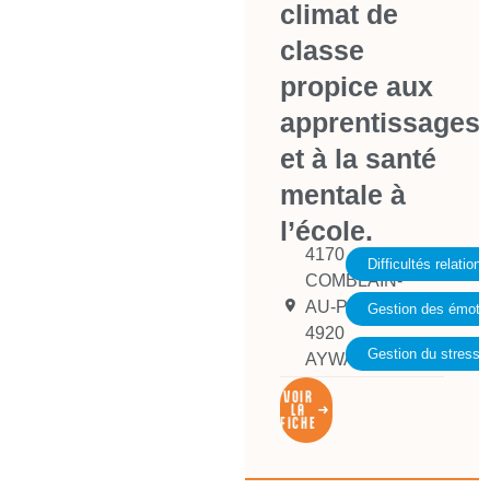
climat de
classe
propice aux
apprentissages
et à la santé
mentale à
l’école.
4170
Difficultés relationn
COMBLAIN-
AU-PONT
,
Gestion des émoti
4920
Gestion du stress
AYWAILLE
VOIR
LA
FICHE