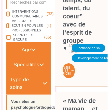
temps, du
talent, du
INTERVENTIONS
(33)
coeur”
COMMUNAUTAIRES
MISSIONS DE
avec de
(4)
SOUTIEN POUR LES
PROFESSIONNELS
l’esprit de
SÉANCES DE
(36)
groupe
GROUPE
4000
Confiance en soi
Âge
LIEGE
Développement de l'enf
Spécialités
VOIR
LA
FICHE
Type de
soins
« Ma vie de
Vous êtes un
psychologue/orthopédagogue
maman… et