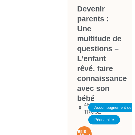
Devenir
parents :
Une
multitude de
questions –
L’enfant
rêvé, faire
connaissance
avec son
bébé
4870
Accompagnement de la 
TROOZ
Périnatalité
VOIR