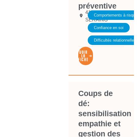
préventive
4100
Comportements à risqu
SERAING
Confiance en soi
Difficultés relationnelles
VOIR
LA
FICHE
Coups de
dé:
sensibilisation
empathie et
gestion des